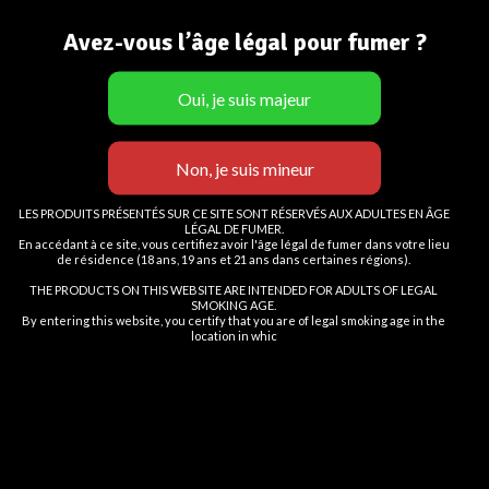
Age Verification
S’inscrire
Avez-vous l’âge légal pour fumer ?
En cliquant sur le bouton
Vous devez avoir
18
ans pour visiter le site.
OR
Entrer,
OUI
LOGIN
vous certifiez avoir au moins 18
NON
Registering for this site allows you to access your order status and
ans
history. Just fill in the fields below, and we'll get a new account set
LES PRODUITS PRÉSENTÉS SUR CE SITE SONT RÉSERVÉS AUX ADULTES EN ÂGE
up for you in no time. We will only ask you for information
LÉGAL DE FUMER.
Vous devez avoir 18 ans ou plus pour consulter la page
En accédant à ce site, vous certifiez avoir l'âge légal de fumer dans votre lieu
necessary to make the purchase process faster and easier.
de résidence (18 ans, 19 ans et 21 ans dans certaines régions).
I AM 18 OR OLDER
I AM UNDER 18
THE PRODUCTS ON THIS WEBSITE ARE INTENDED FOR ADULTS OF LEGAL
SE CONNECTER
SMOKING AGE.
By entering this website, you certify that you are of legal smoking age in the
location in whic
FUMOT
| Cigarettes électroniques, vape spécialisée, stylos vape
jetables .
8 Bis Rue Abel, 75012 Paris