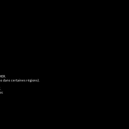
MER.
ans dans certaines régions).
.
hic