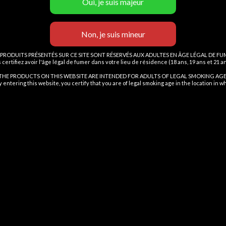
vous certifiez avoir
lle inden for den angivne tidsramme.
au moins 18 ans
 PRODUITS PRÉSENTÉS SUR CE SITE SONT RÉSERVÉS AUX ADULTES EN ÂGE LÉGAL DE FU
 certifiez avoir l'âge légal de fumer dans votre lieu de résidence (18 ans, 19 ans et 21 
Vous devez avoir 18 ans ou plus pour consulter la page
rer til både nye og erfarne spillere. Her er nogle af de mest populære spil
THE PRODUCTS ON THIS WEBSITE ARE INTENDED FOR ADULTS OF LEGAL SMOKING AGE
 entering this website, you certify that you are of legal smoking age in the location in w
I AM 18 OR OLDER
I AM UNDER 18
 der er et væld af muligheder at vælge imellem.
ængelige for dem, der foretrækker bordspil.
dealere i live casino sektionen.