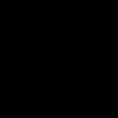
en bred vifte
æse vilkår og
sino
.