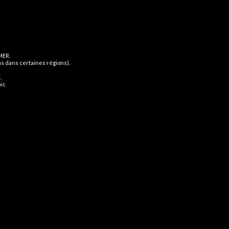
MER.
ans dans certaines régions).
, du kan
.
hic