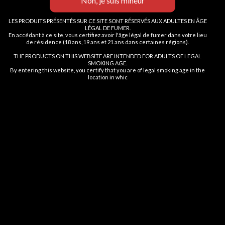
NON
FUMOT
| Cigarettes électroniques, vape spécialisée, stylos vape
ans
jetables .
LES PRODUITS PRÉSENTÉS SUR CE SITE SONT RÉSERVÉS AUX ADULTES EN ÂGE
LÉGAL DE FUMER.
Vous devez avoir 18 ans ou plus pour consulter la page
En accédant à ce site, vous certifiez avoir l'âge légal de fumer dans votre lieu
8 Bis Rue Abel, 75012 Paris
de résidence (18 ans, 19 ans et 21 ans dans certaines régions).
I AM 18 OR OLDER
I AM UNDER 18
THE PRODUCTS ON THIS WEBSITE ARE INTENDED FOR ADULTS OF LEGAL
ARTICLES RECENTS
SMOKING AGE.
By entering this website, you certify that you are of legal smoking age in the
location in whic
RESEAUX
LIEN UTILES
MENU FOOTER
©2025 Fumot Vap Paris
0
Shop
Wishlist
Cart
My account