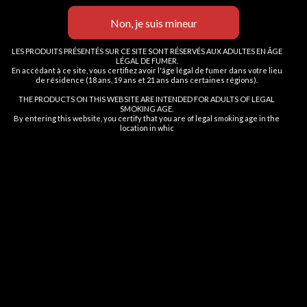
Bonussen en promoties
vous certifiez avoir au moins 18
NON
Naast spilleautomater uden indskudsbonus biedt Play2win ook
ans
verschillende andere promoties aan, waardoor spelers hun
LES PRODUITS PRÉSENTÉS SUR CE SITE SONT RÉSERVÉS AUX ADULTES EN ÂGE
LÉGAL DE FUMER.
speelervaring kunnen verbeteren. Van wekelijkse
Vous devez avoir 18 ans ou plus pour consulter la page
En accédant à ce site, vous certifiez avoir l'âge légal de fumer dans votre lieu
bonusaanbiedingen tot loyaliteitsprogramma’s, er zijn tal van
de résidence (18 ans, 19 ans et 21 ans dans certaines régions).
manieren om extra waarde uit je tijd op het platform te halen.
I AM 18 OR OLDER
I AM UNDER 18
THE PRODUCTS ON THIS WEBSITE ARE INTENDED FOR ADULTS OF LEGAL
SMOKING AGE.
By entering this website, you certify that you are of legal smoking age in the
Hoe te beginnen met Play2win
location in whic
Het registratieproces bij Play2win is eenvoudig en snel. Volg deze
stappen om aan de slag te gaan:
Bezoek de Play2win-website en klik op de registratieknop.
Vul je persoonlijke gegevens in, zoals naam, e-mailadres en
geboortedatum.
Bevestig je registratie via de e-mail die je ontvangt.
Log in op je nieuwe account en begin met spelen!