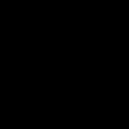
n genieten
de functies
lige
ontrole