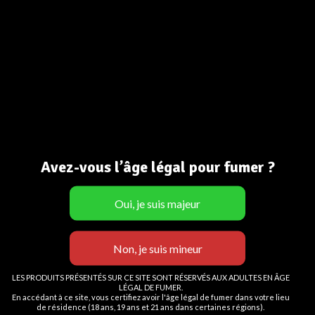
je het leukst vindt. Neem de tijd om de regels te begrijpen
voordat je begint met spelen.
Begin met Spelen
Nu ben je klaar om te spelen! Sluit je aan bij een tafel en geniet
van het spel.
Tips voor Beginners
Age Verification
Avez-vous l’âge légal pour fumer ?
Als je net begint met online poker, zijn hier enkele tips om je te
En cliquant sur le bouton
helpen succesvol te zijn:
Vous devez avoir
18
ans pour visiter le site.
Entrer,
Leer de Basisregels
OUI
vous certifiez avoir au moins 18
Voordat je begint met spelen, zorg ervoor dat je de basisregels
NON
van poker goed begrijpt. Dit omvat het leren van de
ans
handwaarden en de verschillende spelrondes.
LES PRODUITS PRÉSENTÉS SUR CE SITE SONT RÉSERVÉS AUX ADULTES EN ÂGE
LÉGAL DE FUMER.
Vous devez avoir 18 ans ou plus pour consulter la page
En accédant à ce site, vous certifiez avoir l'âge légal de fumer dans votre lieu
Begin met Lage Inzet Spellen
de résidence (18 ans, 19 ans et 21 ans dans certaines régions).