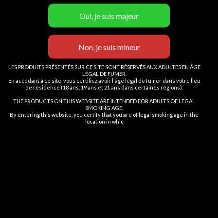
Vous devez avoir
18
ans pour visiter le site.
Slots
Entrer,
OUI
Slots er nogle af de mest populære spil på online casinoer. De
vous certifiez avoir au moins 18
kommer i mange forskellige temaer og funktioner, og de er lette
NON
at spille. Prøv forskellige slots for at finde dine favoritter.
ans
Bordspil
LES PRODUITS PRÉSENTÉS SUR CE SITE SONT RÉSERVÉS AUX ADULTES EN ÂGE
LÉGAL DE FUMER.
Vous devez avoir 18 ans ou plus pour consulter la page
En accédant à ce site, vous certifiez avoir l'âge légal de fumer dans votre lieu
de résidence (18 ans, 19 ans et 21 ans dans certaines régions).
Bordspil som blackjack, roulette og baccarat er klassikere, der
I AM 18 OR OLDER
I AM UNDER 18
THE PRODUCTS ON THIS WEBSITE ARE INTENDED FOR ADULTS OF LEGAL
tiltrækker mange spillere. Disse spil kræver ofte mere strategi
SMOKING AGE.
og færdigheder, hvilket kan gøre dem mere udfordrende og
By entering this website, you certify that you are of legal smoking age in the
location in whic
underholdende.
Live dealer-spil
Live dealer-spil giver en autentisk casinooplevelse, hvor du kan
spille mod en rigtig dealer via video stream. Dette tilføjer et
socialt element til spillet, som mange spillere sætter pris på.
Hvorfor vælge Binobet?