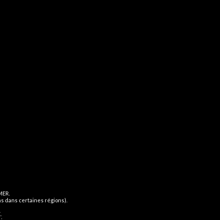
RECENT COMMENTS
MER.
s for at opnå
ans dans certaines régions).
.