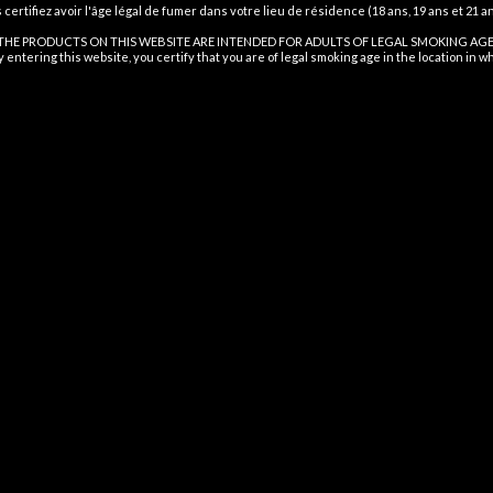
 certifiez avoir l'âge légal de fumer dans votre lieu de résidence (18 ans, 19 ans et 21 
Vous devez avoir 18 ans ou plus pour consulter la page
n optjene point for hver indsats, du placerer. Disse point kan derefter indl
THE PRODUCTS ON THIS WEBSITE ARE INTENDED FOR ADULTS OF LEGAL SMOKING AGE
 entering this website, you certify that you are of legal smoking age in the location in w
I AM 18 OR OLDER
I AM UNDER 18
der
 der gør det nemt at indbetale og hæve penge. Her er nogle af de mest 
 MasterCard til at foretage indbetalinger.
e for hurtige og sikre transaktioner.
oana også denne mulighed, selvom det kan tage lidt længere tid at behan