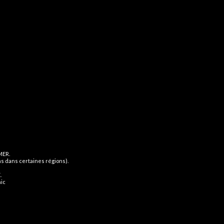
je kunt
Slotrush zou
MER.
ans dans certaines régions).
.
hic