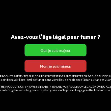
En cliquant sur le
g vereisten. Lees de voorwaarden goed door om te weten welke spellen 
Age Verification
bouton Entrer,
Avez-vous l’âge légal pour fumer ?
Vous devez avoir
18
ans pour visiter le site.
e op de hoogte bent van de tijdslimiet om je bonus te gebruiken.
OUI
NON
vous certifiez avoir
au moins 18 ans
derland, en dat is niet zonder reden. Hier zijn enkele redenen waarom je 
 PRODUITS PRÉSENTÉS SUR CE SITE SONT RÉSERVÉS AUX ADULTES EN ÂGE LÉGAL DE FU
 certifiez avoir l'âge légal de fumer dans votre lieu de résidence (18 ans, 19 ans et 21 
Vous devez avoir 18 ans ou plus pour consulter la page
THE PRODUCTS ON THIS WEBSITE ARE INTENDED FOR ADULTS OF LEGAL SMOKING AGE
 entering this website, you certify that you are of legal smoking age in the location in w
I AM 18 OR OLDER
I AM UNDER 18
asten, tafelspellen en live casinospellen. Er is voor ieder wat wils!