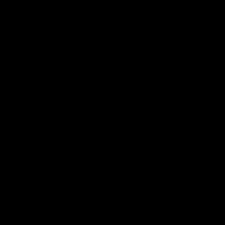
ekende
en
ik van de
anciële