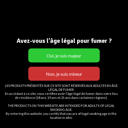
fruitmachines tot moderne video slots met spannende
bonusfeatures.
Tafelspellen
Age Verification
Probeer je geluk met populaire tafelspellen zoals blackjack,
Avez-vous l’âge légal pour fumer ?
roulette en baccarat. Deze spellen bieden vaak hogere
En cliquant sur le bouton
uitbetalingen en vereisen strategie.
Vous devez avoir
18
ans pour visiter le site.
Entrer,
Live Casino
OUI
vous certifiez avoir au moins 18
Voor de ultieme ervaring kun je deelnemen aan het live casino
NON
van Froggybet, waar je tegen echte dealers speelt via een
ans
livestream.
LES PRODUITS PRÉSENTÉS SUR CE SITE SONT RÉSERVÉS AUX ADULTES EN ÂGE
LÉGAL DE FUMER.
Vous devez avoir 18 ans ou plus pour consulter la page
En accédant à ce site, vous certifiez avoir l'âge légal de fumer dans votre lieu
Voorwaarden van de $5 Indskudsbonus
de résidence (18 ans, 19 ans et 21 ans dans certaines régions).
I AM 18 OR OLDER
I AM UNDER 18
THE PRODUCTS ON THIS WEBSITE ARE INTENDED FOR ADULTS OF LEGAL
Het is belangrijk om de voorwaarden van de $5 indskudsbonus
SMOKING AGE.
By entering this website, you certify that you are of legal smoking age in the
goed te begrijpen voordat je begint met spelen. Hier zijn enkele
location in whic
veelvoorkomende voorwaarden die je kunt tegenkomen: