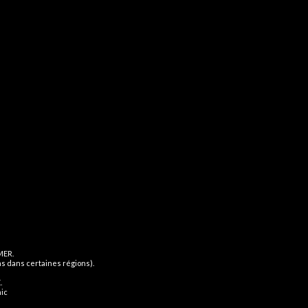
 spil uden at
skud gør
e:
RECENT COMMENTS
MER.
ans dans certaines régions).
.
hic