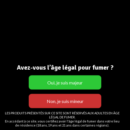
at spille ansvarligt.
Betalingsmetoder hos Foxygold
Foxygold tilbyder et udvalg af betalingsmetoder for at gøre
indbetaling og udbetaling så nemt som muligt. Her er nogle af de
mest almindelige metoder:
Age Verification
Kredit- og Debitkort
Avez-vous l’âge légal pour fumer ?
En cliquant sur le bouton
De fleste spillere vælger at bruge kredit- eller debitkort til deres
Vous devez avoir
18
ans pour visiter le site.
indskud. Det er hurtigt og sikkert.
Entrer,
Mobile Pay
OUI
vous certifiez avoir au moins 18
Mobile Pay er en populær betalingsmetode i Danmark, der gør
NON
ans
det muligt at indbetale penge med et enkelt klik på din telefon.
LES PRODUITS PRÉSENTÉS SUR CE SITE SONT RÉSERVÉS AUX ADULTES EN ÂGE
Bankoverførsel
LÉGAL DE FUMER.
Vous devez avoir 18 ans ou plus pour consulter la page
En accédant à ce site, vous certifiez avoir l'âge légal de fumer dans votre lieu
de résidence (18 ans, 19 ans et 21 ans dans certaines régions).