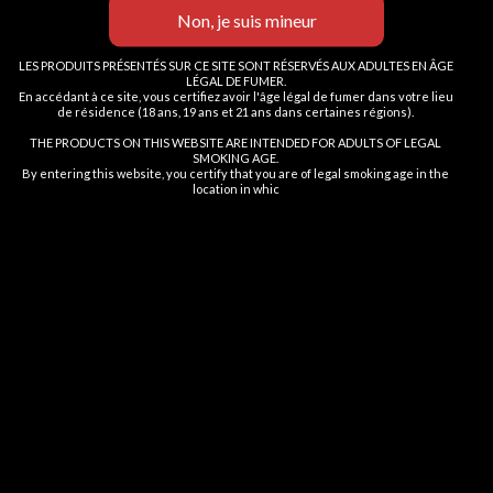
vous certifiez avoir au moins 18
NON
ans
LES PRODUITS PRÉSENTÉS SUR CE SITE SONT RÉSERVÉS AUX ADULTES EN ÂGE
FUMOT
| Cigarettes électroniques, vape spécialisée, stylos vape
LÉGAL DE FUMER.
jetables .
Vous devez avoir 18 ans ou plus pour consulter la page
En accédant à ce site, vous certifiez avoir l'âge légal de fumer dans votre lieu
de résidence (18 ans, 19 ans et 21 ans dans certaines régions).
8 Bis Rue Abel, 75012 Paris
I AM 18 OR OLDER
I AM UNDER 18
THE PRODUCTS ON THIS WEBSITE ARE INTENDED FOR ADULTS OF LEGAL
SMOKING AGE.
By entering this website, you certify that you are of legal smoking age in the
location in whic
ARTICLES RECENTS
RESEAUX
LIEN UTILES
MENU FOOTER
©2025 Fumot Vap Paris
0