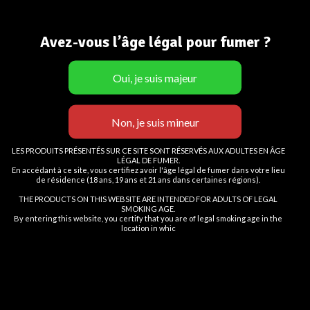
2. Creează un cont
Age Verification
După ce ai ales cazinoul, va trebui să îți creezi un cont. Completează
Avez-vous l’âge légal pour fumer ?
En cliquant sur le bouton
informațiile necesare și asigură-te că folosești date corecte.
Vous devez avoir
18
ans pour visiter le site.
Verifică și termenii și condițiile înainte de a încheia procesul de
Entrer,
înregistrare.
OUI
vous certifiez avoir au moins 18
3. Depune fonduri în contul tău
NON
ans
Pentru a începe să joci, va trebui să depui fonduri în contul tău.
LES PRODUITS PRÉSENTÉS SUR CE SITE SONT RÉSERVÉS AUX ADULTES EN ÂGE
Stanleybet oferă o varietate de metode de plată, inclusiv carduri
LÉGAL DE FUMER.
Vous devez avoir 18 ans ou plus pour consulter la page
En accédant à ce site, vous certifiez avoir l'âge légal de fumer dans votre lieu
de credit, portofele electronice și transferuri bancare. Alege
de résidence (18 ans, 19 ans et 21 ans dans certaines régions).
opțiunea care ți se potrivește cel mai bine.
I AM 18 OR OLDER
I AM UNDER 18
THE PRODUCTS ON THIS WEBSITE ARE INTENDED FOR ADULTS OF LEGAL
SMOKING AGE.
4. Alege un joc live
By entering this website, you certify that you are of legal smoking age in the
location in whic
După ce ai efectuat depunerea, poți accesa secțiunea de jocuri live.
Alege jocul preferat și la care dorești să participi. Fiecare masă live
va avea un limită minimă și maximă de miză, așa că asigură-te că
alegi o masă care se potrivește bugetului tău.