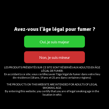
MATERIALS
Wood, Paper
Age Verification
WEBSITE
xtemos.com/wood
Avez-vous l’âge légal pour fumer ?
En cliquant sur le bouton
Vous devez avoir
18
ans pour visiter le site.
Entrer,
OUI
View Project
vous certifiez avoir au moins 18
NON
ans
LES PRODUITS PRÉSENTÉS SUR CE SITE SONT RÉSERVÉS AUX ADULTES EN ÂGE
LÉGAL DE FUMER.
Vous devez avoir 18 ans ou plus pour consulter la page
En accédant à ce site, vous certifiez avoir l'âge légal de fumer dans votre lieu
de résidence (18 ans, 19 ans et 21 ans dans certaines régions).
I AM 18 OR OLDER
I AM UNDER 18
THE PRODUCTS ON THIS WEBSITE ARE INTENDED FOR ADULTS OF LEGAL
Newer
SMOKING AGE.
By entering this website, you certify that you are of legal smoking age in the
location in whic
Related projects