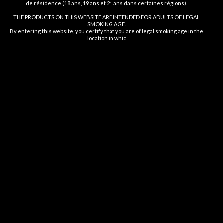
de résidence (18 ans, 19 ans et 21 ans dans certaines régions).
I AM 18 OR OLDER
I AM UNDER 18
THE PRODUCTS ON THIS WEBSITE ARE INTENDED FOR ADULTS OF LEGAL
SMOKING AGE.
By entering this website, you certify that you are of legal smoking age in the
location in whic
Newer
Older
Related projects
Et vestibulum quis a suspendisse
FUMOT
| Cigarettes électroniques, vape spécialisée, stylos vape
Decor
jetables .