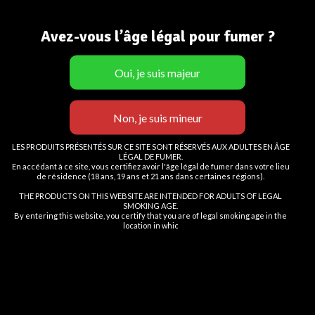
Age Verification
FRAISE GRENADE 20mgTORNADO 20000K-
RANDM FUMOT Saveur FRAISE GENADE
Avez-vous l’âge légal pour fumer ?
En cliquant sur le bouton
Vous devez avoir
18
ans pour visiter le site.
Le
Le
20,90
€
24,90
€
Entrer,
prix
prix
OUI
initial
actuel
27 en stock
vous certifiez avoir au moins 18
était :
est :
24,90 €.
20,90 €.
NON
ans
LES PRODUITS PRÉSENTÉS SUR CE SITE SONT RÉSERVÉS AUX ADULTES EN ÂGE
AJOUTER AU PANIER
LÉGAL DE FUMER.
Vous devez avoir 18 ans ou plus pour consulter la page
En accédant à ce site, vous certifiez avoir l'âge légal de fumer dans votre lieu
de résidence (18 ans, 19 ans et 21 ans dans certaines régions).
Add to wishlist
I AM 18 OR OLDER
I AM UNDER 18
THE PRODUCTS ON THIS WEBSITE ARE INTENDED FOR ADULTS OF LEGAL
SMOKING AGE.
By entering this website, you certify that you are of legal smoking age in the
Catégories :
Cigarettes Electroniques
,
E-liquide
location in whic
Share:
DESCRIPTION
Tornado flacon 10ml 9000 puffs 20mg de Nicotine