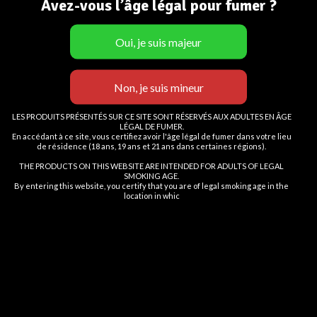
Spil på Play2win
Avez-vous l’âge légal pour fumer ?
En cliquant sur le bouton
Vous devez avoir
18
ans pour visiter le site.
Entrer,
At spille på Play2win er en fornøjelse, og der er mange spil at vælge
imellem. Her er nogle af de mest populære spil, du kan finde på
OUI
platformen:
vous certifiez avoir au moins 18
NON
Slots
ans
LES PRODUITS PRÉSENTÉS SUR CE SITE SONT RÉSERVÉS AUX ADULTES EN ÂGE
LÉGAL DE FUMER.
Slots er en af de mest populære kategorier på Play2win. Du kan
Vous devez avoir 18 ans ou plus pour consulter la page
En accédant à ce site, vous certifiez avoir l'âge légal de fumer dans votre lieu
finde alt fra klassiske 3-hjuls slots til moderne video slots med
de résidence (18 ans, 19 ans et 21 ans dans certaines régions).
fantastiske grafik og bonusfunktioner. Uanset hvad du
I AM 18 OR OLDER
I AM UNDER 18
THE PRODUCTS ON THIS WEBSITE ARE INTENDED FOR ADULTS OF LEGAL
SMOKING AGE.
foretrækker, vil du finde spændende slots at spille.
By entering this website, you certify that you are of legal smoking age in the
location in whic
Bordspil
Bordspil som blackjack, roulette og baccarat er også tilgængelige
på Play2win. Disse spil tilbyder en sjov og strategisk udfordring, og
du kan vælge at spille mod computeren eller mod live dealere for en
mere autentisk oplevelse.