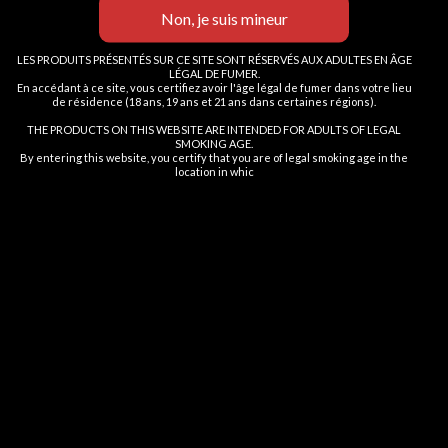
vous certifiez avoir au moins 18
NON
ans
LES PRODUITS PRÉSENTÉS SUR CE SITE SONT RÉSERVÉS AUX ADULTES EN ÂGE
FUMOT
| Cigarettes électroniques, vape spécialisée, stylos vape
LÉGAL DE FUMER.
jetables .
Vous devez avoir 18 ans ou plus pour consulter la page
En accédant à ce site, vous certifiez avoir l'âge légal de fumer dans votre lieu
de résidence (18 ans, 19 ans et 21 ans dans certaines régions).
8 Bis Rue Abel, 75012 Paris
I AM 18 OR OLDER
I AM UNDER 18
THE PRODUCTS ON THIS WEBSITE ARE INTENDED FOR ADULTS OF LEGAL
SMOKING AGE.
By entering this website, you certify that you are of legal smoking age in the
location in whic
ARTICLES RECENTS
RESEAUX
LIEN UTILES
MENU FOOTER
©2025 Fumot Vap Paris
0