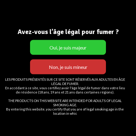
vil hurtigt blive tilgængelige på din konto, så du kan begynde at
spille.
Age Verification
Populære Spil at Spille med 5 Dynabet
Avez-vous l’âge légal pour fumer ?
En cliquant sur le bouton
Når du har indbetalt 5 Dynabet, er der et væld af spil, du kan vælge
Vous devez avoir
18
ans pour visiter le site.
imellem. Her er nogle af de mest populære spiltyper, der tilbydes af
Entrer,
online casinoer som Dynabet:
OUI
vous certifiez avoir au moins 18
Slots
NON
ans
Slots er en af de mest populære spiltyper i online casinoer. De
LES PRODUITS PRÉSENTÉS SUR CE SITE SONT RÉSERVÉS AUX ADULTES EN ÂGE
tilbyder spændende temaer og muligheden for at vinde store
LÉGAL DE FUMER.
Vous devez avoir 18 ans ou plus pour consulter la page
En accédant à ce site, vous certifiez avoir l'âge légal de fumer dans votre lieu
jackpots, selv med små indskud.
de résidence (18 ans, 19 ans et 21 ans dans certaines régions).
I AM 18 OR OLDER
I AM UNDER 18
THE PRODUCTS ON THIS WEBSITE ARE INTENDED FOR ADULTS OF LEGAL
Bordspil
SMOKING AGE.
By entering this website, you certify that you are of legal smoking age in the
location in whic
Klassiske bordspil som blackjack, roulette og baccarat er altid et
hit. Disse spil kræver ofte lidt mere strategi, men kan være
utroligt underholdende.