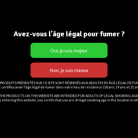
En cliquant sur le
Age Verification
 spellen bladeren. Kies het spel dat je wilt spelen, en begin met gokken!
bouton Entrer,
Avez-vous l’âge légal pour fumer ?
Vous devez avoir
18
ans pour visiter le site.
enkele van de populairste categorieën:
OUI
NON
vous certifiez avoir
au moins 18 ans
machines tot spannende video slots met innovatieve thema’s en bonusfunc
 PRODUITS PRÉSENTÉS SUR CE SITE SONT RÉSERVÉS AUX ADULTES EN ÂGE LÉGAL DE FU
 certifiez avoir l'âge légal de fumer dans votre lieu de résidence (18 ans, 19 ans et 21 
Vous devez avoir 18 ans ou plus pour consulter la page
THE PRODUCTS ON THIS WEBSITE ARE INTENDED FOR ADULTS OF LEGAL SMOKING AGE
 entering this website, you certify that you are of legal smoking age in the location in w
I AM 18 OR OLDER
I AM UNDER 18
eidenheid aan opties, waaronder blackjack, roulette en baccarat. Deze spe
en ervaren.