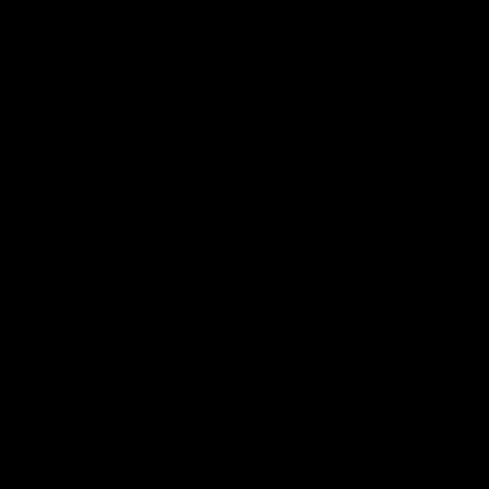
 interactie
ts, wat
aadt snel en
ngen: