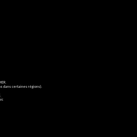
ties, er is
MER.
ans dans certaines régions).
.
hic
llen zijn