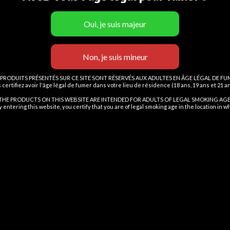
Vous devez avoir
18
ans pour visiter le site.
OUI
NON
vous certifiez avoir
 RECENTS
RESEAUX
LIE
au moins 18 ans
s nlu mean 8
Facebook
M
bre 2025
No Comments
Instagram
T
 PRODUITS PRÉSENTÉS SUR CE SITE SONT RÉSERVÉS AUX ADULTES EN ÂGE LÉGAL DE FU
 certifiez avoir l'âge légal de fumer dans votre lieu de résidence (18 ans, 19 ans et 21 
Vous devez avoir 18 ans ou plus pour consulter la page
X
THE PRODUCTS ON THIS WEBSITE ARE INTENDED FOR ADULTS OF LEGAL SMOKING AGE
 entering this website, you certify that you are of legal smoking age in the location in w
Tiktok
B
I AM 18 OR OLDER
I AM UNDER 18
Youtube