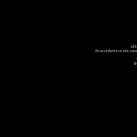
ARTICLES
FUMOT
| Cigarettes électroniques, vape
spécialisée, stylos vape jetables .
what doe
8 Bis Rue Abel, 75012 Paris
2 décem
LES
En accédant à ce site, vous
By
©2025 Fumot Vap Paris