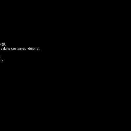
N UTILES
MENU FOOTER
entions Légales
Accueil
ermes & Conditions
Cigarettes Electroniques
MER.
ans dans certaines régions).
CGV
E-liquide
.
hic
log
Devenir Revendeur
Contact